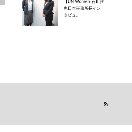
【UN Women 石川雅
恵日本事務所長イン
タビュ...